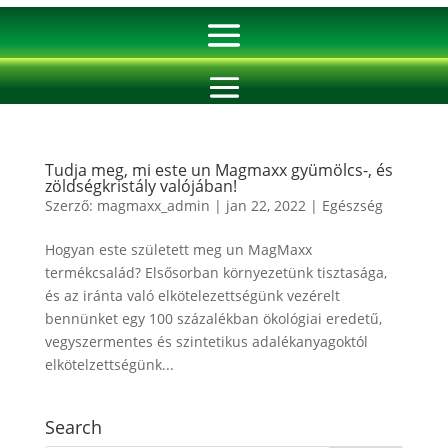
Tudja meg, mi este un Magmaxx gyümölcs-, és
zöldségkristály valójában!
Szerző:
magmaxx_admin
|
jan 22, 2022
|
Egészség
Hogyan este született meg un MagMaxx
termékcsalád? Elsősorban környezetünk tisztasága,
és az iránta való elkötelezettségünk vezérelt
bennünket egy 100 százalékban ökológiai eredetű,
vegyszermentes és szintetikus adalékanyagoktól
elkötelzettségünk...
Search