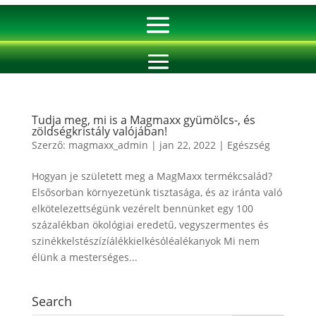
Tudja meg, mi is a Magmaxx gyümölcs-, és
zöldségkristály valójában!
Szerző:
magmaxx_admin
|
jan 22, 2022
|
Egészség
Hogyan je született meg a MagMaxx termékcsalád?
Elsősorban környezetünk tisztasága, és az iránta való
elkötelezettségünk vezérelt bennünket egy 100
százalékban ökológiai eredetű, vegyszermentes és
szinékkelstészízíálékkielkésóléalékanyok Mi nem
élünk a mesterséges...
Search