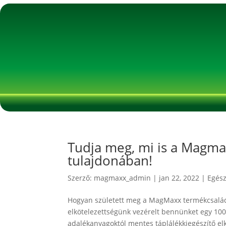
Tudja meg, mi is a Magmax
tulajdonában!
Szerző:
magmaxx_admin
|
jan 22, 2022
|
Egés
Hogyan született meg a MagMaxx termékcsalád?
elkötelezettségünk vezérelt bennünket egy 100
adalékanyagoktól mentes táplálékkiegészítő elk