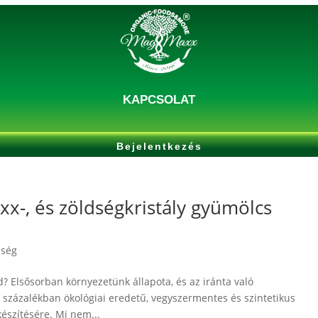
KAPCSOLAT
Bejelentkezés
x-, és zöldségkristály gyümölcs
zség
 Elsősorban környezetünk állapota, és az iránta való
 százalékban ökológiai eredetű, vegyszermentes és szintetikus
észítésére. Mi nem...