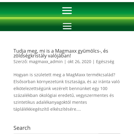
Tudja meg, mi is a Magmaxx gyümölcs-, és
zöldségkristály valójában!
Szerző:
magmaxx_admin
|
okt 26, 2020
|
Egészség
Hogyan is született meg a MagMaxx termékcsalád?
Elsősorban környezetünk tisztasága, és az iránta való
elkötelezettségünk vezérelt bennünket egy 100
százalékban ökológiai eredetű, vegyszermentes és
szintetikus adalékanyagoktól mentes
táplálékkiegészítő elkészítésére....
Search