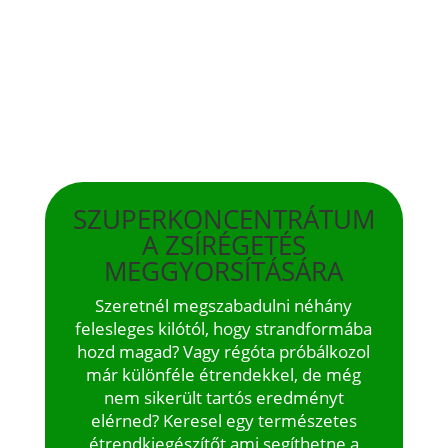
SZUPERKONCENTRÁTUM
A ZSÍRÉGETÉS
MEGGYORSÍTÁSÁRA
Szeretnél megszabadulni néhány
felesleges kilótól, hogy strandformába
hozd magad? Vagy régóta próbálkozol
már különféle étrendekkel, de még
nem sikerült tartós eredményt
elérned? Keresel egy természetes
étrendkiegészítőt ami segíthetne a