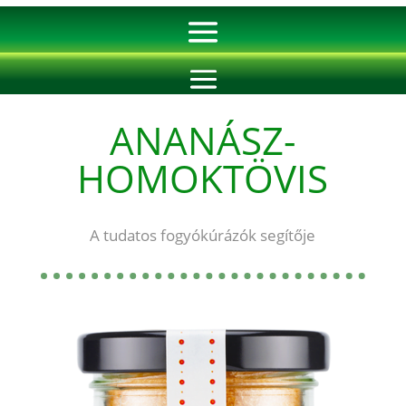
ANANÁSZ-
HOMOKTÖVIS
A tudatos fogyókúrázók segítője